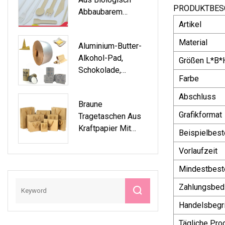
PRODUKTBES
Abbaubarem
Papier, Holzstroh,
Artikel
Bambusstroh
Material
Aluminium-Butter-
Alkohol-Pad,
Größen L*B*
Schokolade,
Farbe
Kaugummi-Chips,
Teedose, Eiscreme,
Abschluss
Braune
Lebensmittelverpa
Grafikformat
Tragetaschen Aus
Ckung, Mit
Kraftpapier Mit
Rollenrückseite,
Beispielbest
Flachem
Beschichtet, Liniert,
Vorlaufzeit
Papiergriff
Laminierung, Kraft-
Aluminiumfolie,
Mindestbest
Laminiertes Papier
Zahlungsbed
Handelsbegri
Tägliche Pro