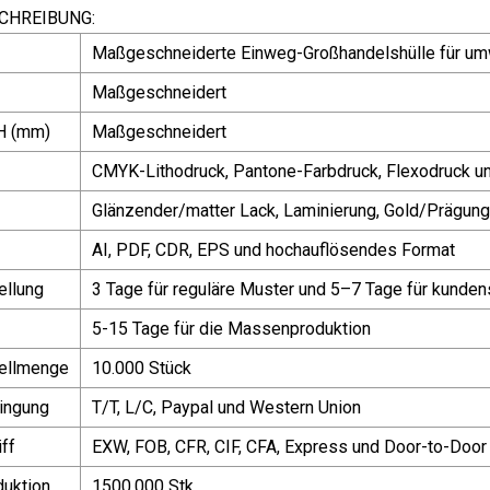
CHREIBUNG:
Maßgeschneiderte Einweg-Großhandelshülle für um
Maßgeschneidert
H (mm)
Maßgeschneidert
CMYK-Lithodruck, Pantone-Farbdruck, Flexodruck u
Glänzender/matter Lack, Laminierung, Gold/Prägun
AI, PDF, CDR, EPS und hochauflösendes Format
ellung
3 Tage für reguläre Muster und 5–7 Tage für kunde
5-15 Tage für die Massenproduktion
ellmenge
10.000 Stück
ingung
T/T, L/C, Paypal und Western Union
ff
EXW, FOB, CFR, CIF, CFA, Express und Door-to-Door
duktion
1500.000 Stk