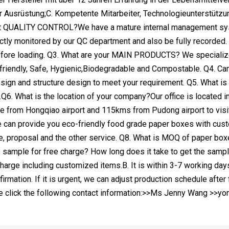
her Ausrüstung;C. Kompetente Mitarbeiter, Technologieunterstü
t QUALITY CONTROL?We have a mature internal management syst
ctly monitored by our QC department and also be fully recorded. A
efore loading. Q3. What are your MAIN PRODUCTS? We specializ
-friendly, Safe, Hygienic,Biodegradable and Compostable. Q4. 
sign and structure design to meet your requirement. Q5. What is
Q6. What is the location of your company?Our office is located in
 from Hongqiao airport and 115kms from Pudong airport to visi
an provide you eco-friendly food grade paper boxes with custom
me, proposal and the other service. Q8. What is MOQ of paper b
 sample for free charge? How long does it take to get the samp
charge including customized items.B. It is within 3-7 working day
firmation. If it is urgent, we can adjust production schedule aft
e click the following contact information:>>Ms Jenny Wang >>y