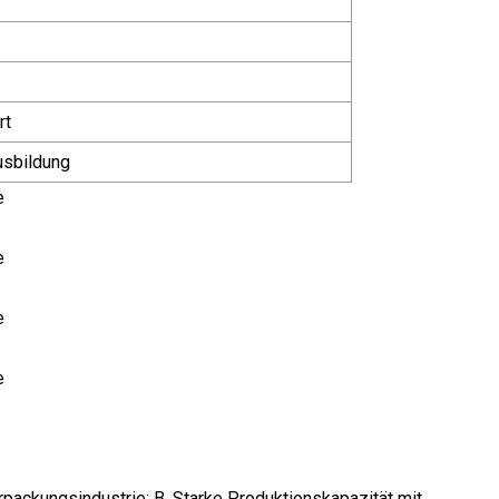
rt
usbildung
rpackungsindustrie; B. Starke Produktionskapazität mit