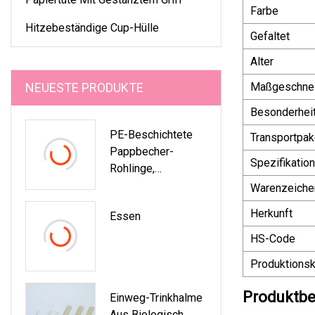
Farbe
Hitzebeständige Cup-Hülle
Gefaltet
Alter
NEUESTE PRODUKTE
Maßgeschnei
Besonderhei
PE-Beschichtete
Transportpak
Pappbecher-
Spezifikation
Rohlinge,
Papierfächer Für
Warenzeiche
Pappbecher
Herkunft
Essen
HS-Code
Produktionsk
Produktbe
Einweg-Trinkhalme
Aus Biologisch