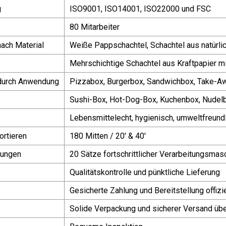
g
ISO9001, ISO14001, ISO22000 und FSC
80 Mitarbeiter
ach Material
Weiße Pappschachtel, Schachtel aus natürlic
Mehrschichtige Schachtel aus Kraftpapier m
durch Anwendung
Pizzabox, Burgerbox, Sandwichbox, Take-A
Sushi-Box, Hot-Dog-Box, Kuchenbox, Nudelbox
Lebensmittelecht, hygienisch, umweltfreund
rtieren
180 Mitten / 20' & 40'
tungen
20 Sätze fortschrittlicher Verarbeitungsmas
Qualitätskontrolle und pünktliche Lieferung
Gesicherte Zahlung und Bereitstellung offiz
Solide Verpackung und sicherer Versand üb