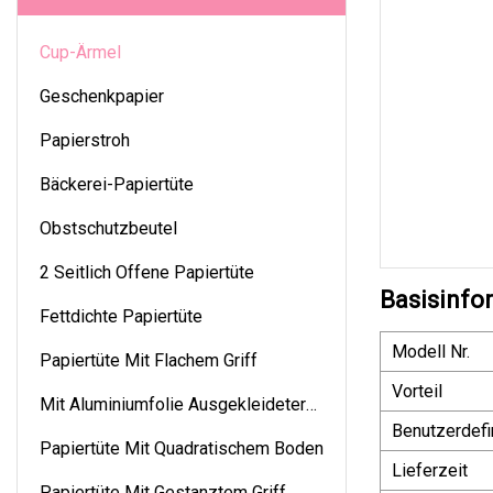
Cup-Ärmel
Geschenkpapier
Papierstroh
Bäckerei-Papiertüte
Obstschutzbeutel
2 Seitlich Offene Papiertüte
Basisinfo
Fettdichte Papiertüte
Modell Nr.
Papiertüte Mit Flachem Griff
Vorteil
Mit Aluminiumfolie Ausgekleideter
Benutzerdefi
Beutel
Papiertüte Mit Quadratischem Boden
Lieferzeit
Papiertüte Mit Gestanztem Griff