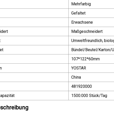
Mehrfarbig
Gefaltet
Erwachsene
dert
Maßgeschneidert
t
Umweltfreundlich, biolo
et
Bündel/Beutel/Karton/
107*122*60mm
n
YOSTAR
China
481920000
apazität
1500.000 Stück/Tag
schreibung