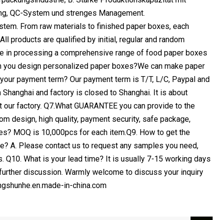
tzung, QC-System und strenges Management.
em. From raw materials to finished paper boxes, each
ll products are qualified by initial, regular and random
e in processing a comprehensive range of food paper boxes
Can you design personalized paper boxes?We can make paper
 your payment term? Our payment term is T/T, L/C, Paypal and
 Shanghai and factory is closed to Shanghai. It is about
t our factory. Q7.What GUARANTEE you can provide to the
 design, high quality, payment security, safe package,
oxes? MOQ is 10,000pcs for each item.Q9. How to get the
le? A. Please contact us to request any samples you need,
s. Q10. What is your lead time? It is usually 7-15 working days
er further discussion. Warmly welcome to discuss your inquiry
ongshunhe.en.made-in-china.com