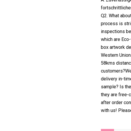
fortschrittlic
Q2. What abou
process is stri
inspections b
which are Eco
box artwork de
Western Union.
58kms distance
customers?We c
delivery in-ti
sample? Is the
they are free-
after order con
with us! Pleas