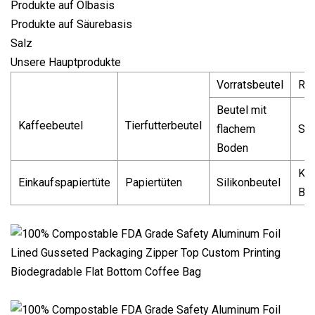
Produkte auf Ölbasis
Produkte auf Säurebasis
Salz
Unsere Hauptprodukte
Vorratsbeutel
Rei
Beutel mit
Kaffeebeutel
Tierfutterbeutel
flachem
Sta
Boden
Kom
Einkaufspapiertüte
Papiertüten
Silikonbeutel
Beu