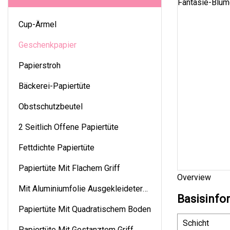
Cup-Ärmel
Geschenkpapier
Papierstroh
Bäckerei-Papiertüte
Obstschutzbeutel
2 Seitlich Offene Papiertüte
Fettdichte Papiertüte
Papiertüte Mit Flachem Griff
Overview
Mit Aluminiumfolie Ausgekleideter
Basisinfo
Beutel
Papiertüte Mit Quadratischem Boden
Schicht
Papiertüte Mit Gestanztem Griff