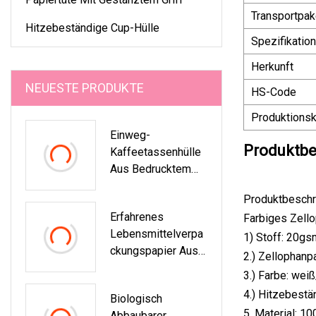
Transportpak
Hitzebeständige Cup-Hülle
Spezifikation
Herkunft
NEUESTE PRODUKTE
HS-Code
Produktionsk
Einweg-
Produktbe
Kaffeetassenhülle
Aus Bedrucktem
Papier Mit Buntem
Produktbeschr
Logo
Erfahrenes
Farbiges Zell
Lebensmittelverpa
1) Stoff: 20g
Ckungspapier Aus
2.) Zellophan
Aluminiumfolie Im
3.) Farbe: weiß
Neuen Design Für
4.) Hitzebestä
Biologisch
Burgerverpackunge
5. Material: 1
Abbaubarer