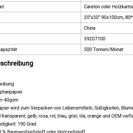
et
Careton oder Holzkarto
20"x30" 90x100cm, 80
China
39207100
apazität
500 Tonnen/Monat
schreibung
eibung
ophanpapier
sm-40gsm
papier wird zum Verpacken von Lebensmitteln, Süßigkeiten, Blu
/transparent, gelb, rosa, rot, blau, grün, lila, orange und OEM verf
ndigkeit: 190 Grad
00 % Baumwollzellstoff oder Holzzellstoff