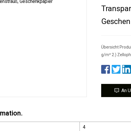
Transpar
Geschen
Übersicht Produ
g/m² 2.) Zellop
An U
rmation.
4