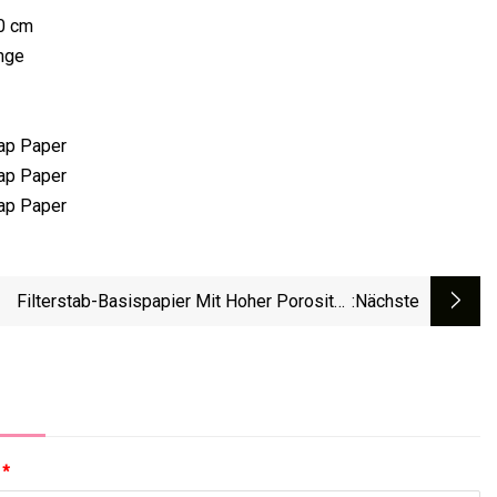
00 cm
nge
Filterstab-Basispapier Mit Hoher Porosität,
:nächste
Filterstopfen-Wickelpapier Für
Zigarettenverpackungen
:
*