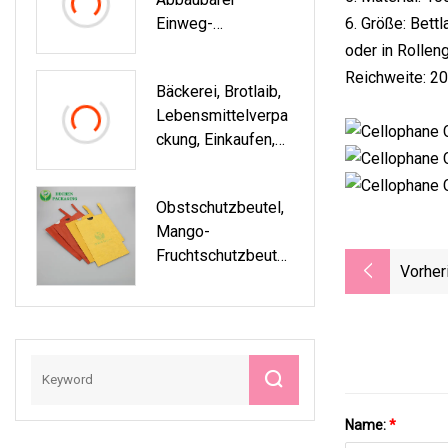
N
Einweg-
6. Größe: Bett
Papierstrohhalm
oder in Rolle
Mit Rosa
Reichweite: 2
Bäckerei, Brotlaib,
Gänseblümchenmu
Lebensmittelverpa
Ster Für Partys
Ckung, Einkaufen,
Aufbewahrung,
Kraftpapiertüte
Obstschutzbeutel,
Mango-
Fruchtschutzbeutel,
Vorher
Obstschutzbeutel
Name:
*