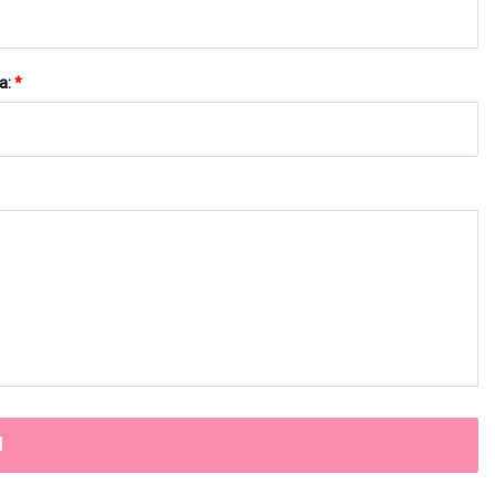
a:
*
N