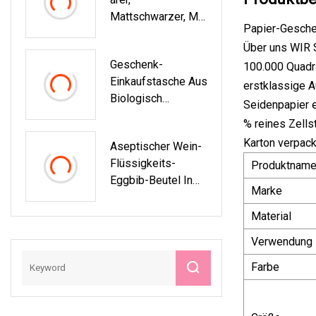
Mattschwarzer, Mit
Papier-Geschen
Aluminiumfolie
Über uns WIR 
Ausgekleideter
Geschenk-
100.000 Quadra
Reißverschlussbeu
Einkaufstasche Aus
Tel
erstklassige 
Biologisch
Seidenpapier e
Abbaubarem Papier
% reines Zells
Mit Quadratischem
Karton verpack
Aseptischer Wein-
Boden, Braune
Flüssigkeits-
Produktnam
Kraftpapiertüte
Eggbib-Beutel In
Marke
Box Mit
Ausgekleideter
Material
Aluminiumfolie Und
Verwendung
Ventilspender
Farbe