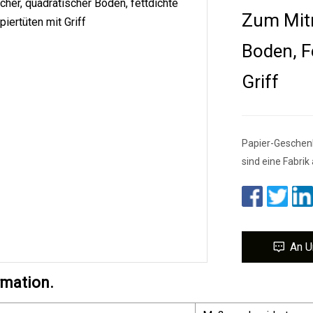
Zum Mitn
Boden, F
Griff
Papier-Geschenk
sind eine Fabrik
An U
rmation.