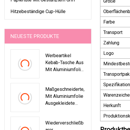
Größe
Hitzebeständige Cup-Hülle
Oberflächen
Farbe
Transport
NEUESTE PRODUKTE
Zahlung
Logo
Werbeartikel
Kebab-Tasche Aus
Mindestbest
Mit Aluminiumfolie
Transportpak
Ausgekleideter
Papiertüte In
Spezifikation
Maßgeschneiderte,
Lebensmittelqualit
Warenzeiche
Mit Aluminiumfolie
Ät
Ausgekleidete
Herkunft
Papiertüte Für
Produktionsk
Döner
Wiederverschließb
Produktbe
Arer,