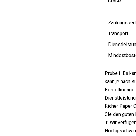
Größe
Zahlungsbed
Transport
Dienstleistu
Mindestbest
Probe1. Es ka
kann je nach K
Bestellmenge m
Dienstleistun
Richer Paper C
Sie den guten R
1: Wir verfüge
Hochgeschwind