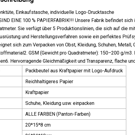
ktüte, Einkaufstasche, individuelle Logo-Drucktasche
SIND EINE 100 % PAPIERFABRIK!!! Unsere Fabrik befindet sich 
tmeter. Sie verfügt über 5 Produktionslinien, die sich auf die mi
Ausrüstung und Herstellungsverfahren sowie ein perfektes Prü
ignet sich zum Verpacken von Obst, Kleidung, Schuhen, Metall, 
toffmaterial2. GSM (Gewicht pro Quadratmeter): 150–200 g/m3. F
en6. Hervorragende Gleichmäßigkeit und Transparenz, flache und
e
Packbeutel aus Kraftpapier mit Logo-Aufdruck
Reichhaltigeres Papier
Kraftpapier
Schuhe, Kleidung usw. einpacken
ALLE FARBEN (Panton-Farben)
20*15*8 cm