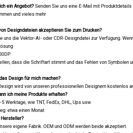
 ich ein Angebot?
Senden Sie uns eine E-Mail mit Produktdetails w
kommen und vieles mehr
 von Designdateien akzeptieren Sie zum Drucken?
Sie uns die Vektor-AI- oder CDR-Designdatei zur Verfügung. Wen
flösung
400DP.
llen, dass die Schriftart stimmt und das Fehlen von Symbolen un
 das Design für mich machen?
Design wird von unseren professionellen Designern kostenlos ang
ann ich meine Produkte erhalten?
-5 Werktage, wie TNT, FedEx, DHL, Ups usw.
g: etwa einen Monat
 Hersteller?
 unsere eigene Fabrik. OEM und ODM werden beide akzeptiert.