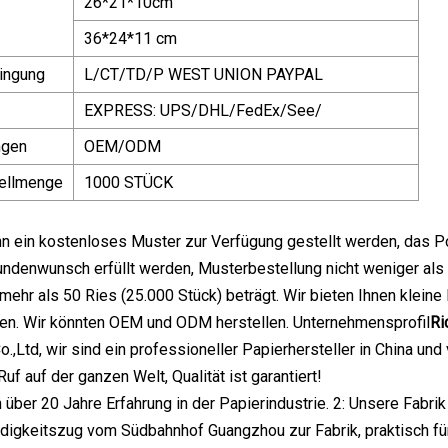
26*21*10cm
36*24*11 cm
ingung
L/CT/TD/P WEST UNION PAYPAL
EXPRESS: UPS/DHL/FedEx/See/
ngen
OEM/ODM
ellmenge
1000 STÜCK
nn ein kostenloses Muster zur Verfügung gestellt werden, das 
undenwunsch erfüllt werden, Musterbestellung nicht weniger als
ehr als 50 Ries (25.000 Stück) beträgt. Wir bieten Ihnen klein
gen. Wir könnten OEM und ODM herstellen. Unternehmensprofil
Ri
o.,Ltd, wir sind ein professioneller Papierhersteller in China u
uf auf der ganzen Welt, Qualität ist garantiert!
n über 20 Jahre Erfahrung in der Papierindustrie. 2: Unsere Fabrik
igkeitszug vom Südbahnhof Guangzhou zur Fabrik, praktisch für