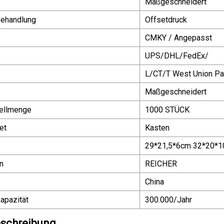
Maßgeschneidert
behandlung
Offsetdruck
CMKY / Angepasst
UPS/DHL/FedEx/
L/CT/T West Union Pa
Maßgeschneidert
ellmenge
1000 STÜCK
et
Kasten
29*21,5*6cm 32*20*
n
REICHER
China
apazität
300.000/Jahr
schreibung