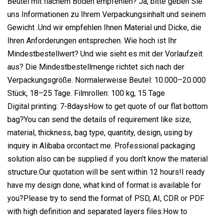
Beutel mit flachem Boden empfehlen? Ja, bitte geben Sie
uns Informationen zu Ihrem Verpackungsinhalt und seinem
Gewicht .Und wir empfehlen Ihnen Material und Dicke, die
Ihren Anforderungen entsprechen. Wie hoch ist Ihr
Mindestbestellwert? Und wie sieht es mit der Vorlaufzeit
aus? Die Mindestbestellmenge richtet sich nach der
Verpackungsgröße. Normalerweise Beutel: 10.000–20.000
Stück, 18–25 Tage. Filmrollen: 100 kg, 15 Tage
Digital printing: 7-8daysHow to get quote of our flat bottom
bag?You can send the details of requirement like size,
material, thickness, bag type, quantity, design, using by
inquiry in Alibaba orcontact me. Professional packaging
solution also can be supplied if you don't know the material
structure.Our quotation will be sent within 12 hours!I ready
have my design done, what kind of format is available for
you?Please try to send the format of PSD, AI, CDR or PDF
with high definition and separated layers files.How to