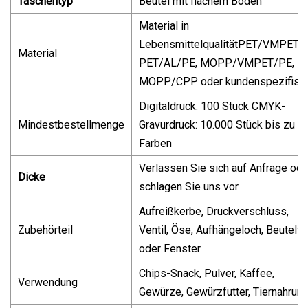
Taschentyp
Beutel mit flachem Boden
Material in
LebensmittelqualitätPET/VMPET/
Material
PET/AL/PE, MOPP/VMPET/PE,
MOPP/CPP oder kundenspezifisc
Digitaldruck: 100 Stück CMYK-
Mindestbestellmenge
Gravurdruck: 10.000 Stück bis zu 9
Farben
Verlassen Sie sich auf Anfrage ode
Dicke
schlagen Sie uns vor
Aufreißkerbe, Druckverschluss,
Zubehörteil
Ventil, Öse, Aufhängeloch, Beutelf
oder Fenster
Chips-Snack, Pulver, Kaffee,
Verwendung
Gewürze, Gewürzfutter, Tiernahrung .