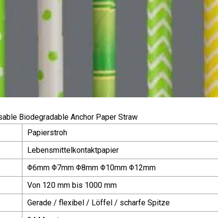
e
Papierstroh
Lebensmittelkontaktpapier
Φ6mm Φ7mm Φ8mm Φ10mm Φ12mm
Von 120 mm bis 1000 mm
Gerade / flexibel / Löffel / scharfe Spitze