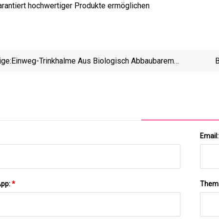
arantiert hochwertiger Produkte ermöglichen
ige:
Einweg-Trinkhalme Aus Biologisch Abbaubarem
B
Papier, Holzstroh, Bambusstroh
Papi
Mm, Ein
Email
App:
*
Them