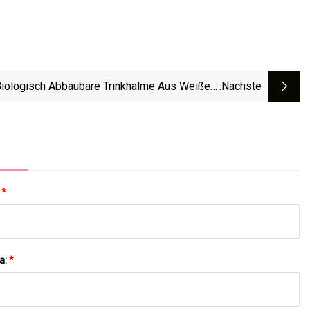
iologisch Abbaubare Trinkhalme Aus Weißem
:nächste
er, Kundenspezifisch, 6 Mm, 8 Mm, 10 Mm, 12
zeln Verpackt, Einwegprodukte, Partyzubehör,
Geschirr, Strohhalm
:
*
a:
*