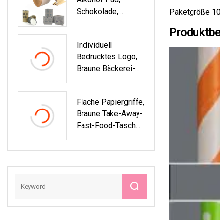
Ngen
Schokolade,
Paketgröße 10
Kaugummi-Chips,
Produktbe
Teedose, Eiscreme,
Individuell
Lebensmittelverpa
Bedrucktes Logo,
Ckung, Mit
Braune Bäckerei-
Rollenrückseite,
Kekse, Donut-
Beschichtet, Liniert,
Toast-Tasche,
Laminierung, Kraft-
Flache Papiergriffe,
Lebensmittelqualit
Aluminiumfolie,
Braune Take-Away-
Ät, Kraftpapier-
Laminiertes Papier
Fast-Food-Tasche,
Brotverpackung,
Kraftpapiertüte Für
Sandwich-
Restaurantverpacku
Papiertüte Mit
Ngen
Klarem Fenster