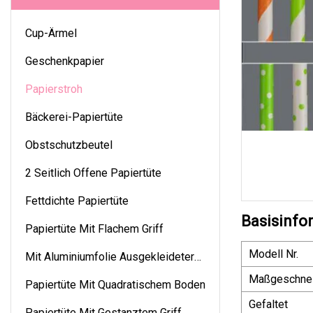
Cup-Ärmel
Geschenkpapier
Papierstroh
Bäckerei-Papiertüte
Obstschutzbeutel
2 Seitlich Offene Papiertüte
Fettdichte Papiertüte
Basisinfo
Papiertüte Mit Flachem Griff
Modell Nr.
Mit Aluminiumfolie Ausgekleideter
Beutel
Maßgeschnei
Papiertüte Mit Quadratischem Boden
Gefaltet
Papiertüte Mit Gestanztem Griff