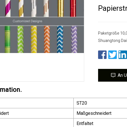
Papiers
Paketgröße 10,0
Shuangtong Dail
An U
rmation.
ST20
dert
Maßgeschneidert
Entfaltet