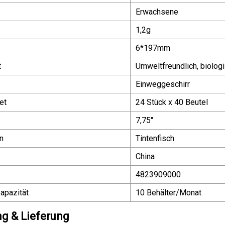
Erwachsene
1,2g
6*197mm
t
Umweltfreundlich, biolog
Einweggeschirr
et
24 Stück x 40 Beutel
7,75"
n
Tintenfisch
China
4823909000
apazität
10 Behälter/Monat
g & Lieferung