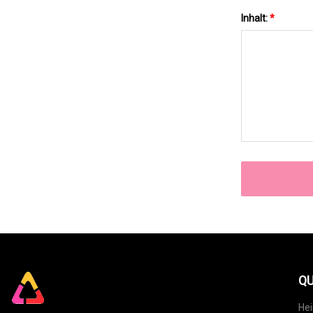
Inhalt:
*
QU
He