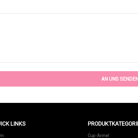
AN UNS SENDE
ICK LINKS
PRODUKTKATEGORI
im
Cup-Ärmel