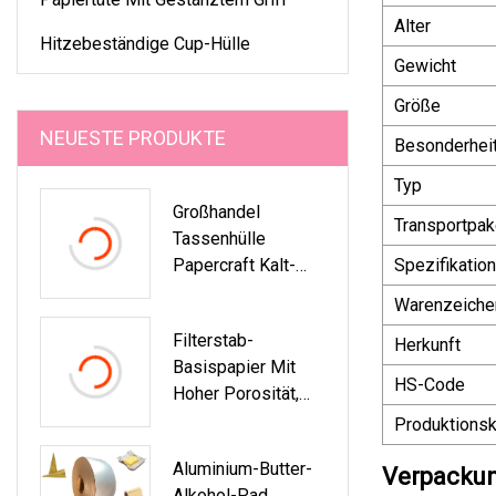
Alter
Hitzebeständige Cup-Hülle
Gewicht
Größe
NEUESTE PRODUKTE
Besonderhei
Typ
Großhandel
Transportpak
Tassenhülle
Papercraft Kalt-
Spezifikation
Heiß Einweg-
Warenzeiche
Becherhalter
Filterstab-
Getränke Milch Tee
Herkunft
Basispapier Mit
Kaffee Für
HS-Code
Hoher Porosität,
Geschäfte
Filterstopfen-
Unternehmen
Produktionsk
Wickelpapier Für
Branding Event
Aluminium-Butter-
Zigarettenverpacku
Verpackun
Party Dekor Brauch
Alkohol-Pad,