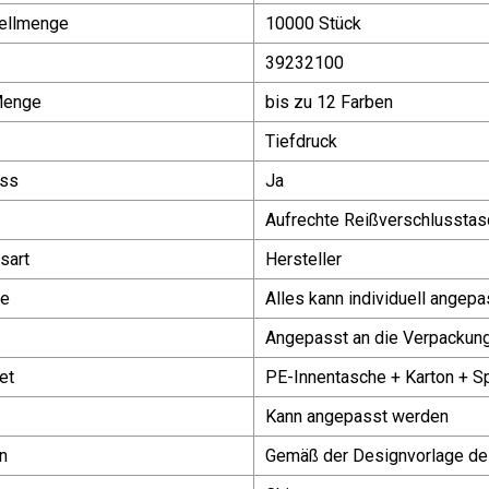
ellmenge
10000 Stück
39232100
Menge
bis zu 12 Farben
Tiefdruck
uss
Ja
Aufrechte Reißverschlussta
sart
Hersteller
ke
Alles kann individuell angep
Angepasst an die Verpackun
et
PE-Innentasche + Karton + Sp
Kann angepasst werden
n
Gemäß der Designvorlage de