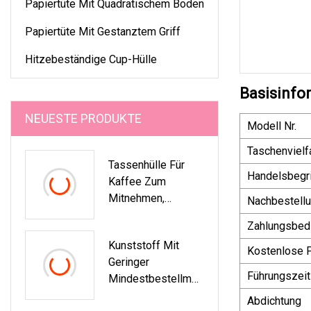
Papiertüte Mit Quadratischem Boden
Papiertüte Mit Gestanztem Griff
Hitzebeständige Cup-Hülle
Basisinfo
NEUESTE PRODUKTE
Modell Nr.
Taschenvielfa
Tassenhülle Für
Handelsbegri
Kaffee Zum
Mitnehmen,
Nachbestell
Individuelle Hülle
Zahlungsbed
Für Heiße
Kunststoff Mit
Pappbecher
Kostenlose 
Geringer
Führungszeit
Mindestbestellmen
Ge
Abdichtung