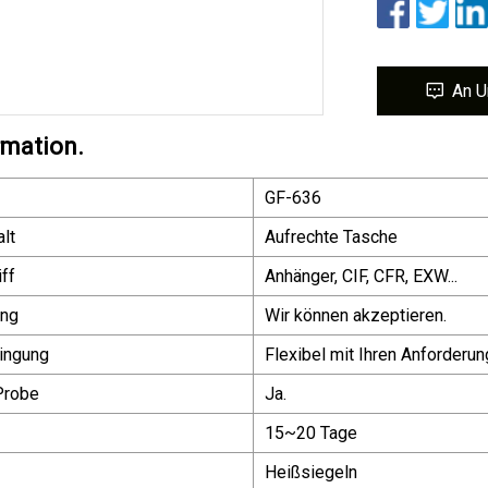
An U
rmation.
GF-636
lt
Aufrechte Tasche
ff
Anhänger, CIF, CFR, EXW...
ung
Wir können akzeptieren.
ingung
Flexibel mit Ihren Anforderu
Probe
Ja.
15~20 Tage
Heißsiegeln