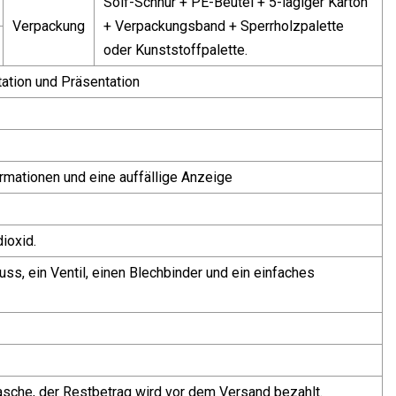
Solf-Schnur + PE-Beutel + 5-lagiger Karton
Verpackung
+ Verpackungsband + Sperrholzpalette
oder Kunststoffpalette.
ation und Präsentation
ormationen und eine auffällige Anzeige
ioxid.
ss, ein Ventil, einen Blechbinder und ein einfaches
asche, der Restbetrag wird vor dem Versand bezahlt.