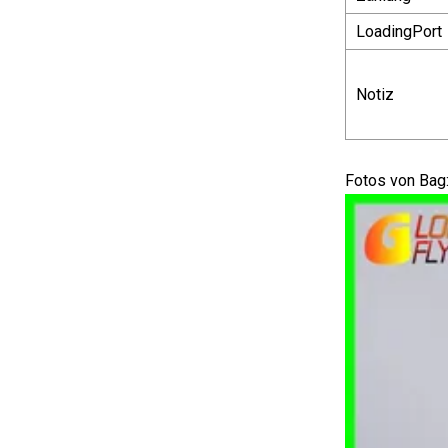
LoadingPort
Notiz
Fotos von Bag