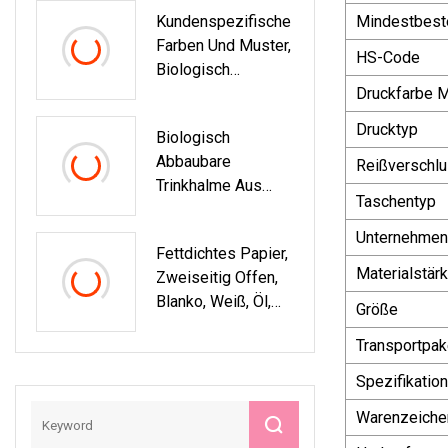
Kundenspezifische
Mindestbest
Farben Und Muster,
HS-Code
Biologisch
Abbaubare,
Druckfarbe 
Kompostierbare,
Drucktyp
Biologisch
Gerade PLA-
Abbaubare
Trinkhalme Aus
Reißverschl
Trinkhalme Aus
Papier,
Taschentyp
Weißem Papier,
Regenbogenstreife
Kundenspezifisch,
N-Trinkhalme Aus
Unternehmen
Fettdichtes Papier,
6 Mm, 8 Mm, 10
Papier
Materialstär
Zweiseitig Offen,
Mm, 12 Mm,
Blanko, Weiß, Öl,
Einzeln Verpackt,
Größe
Frittiert, Dreieckig,
Einwegprodukte,
Transportpak
Blätterteig,
Partyzubehör,
Lebensmittelverpa
Geschirr, Strohhalm
Spezifikation
Ckung,
Warenzeiche
Kraftpapiertüte