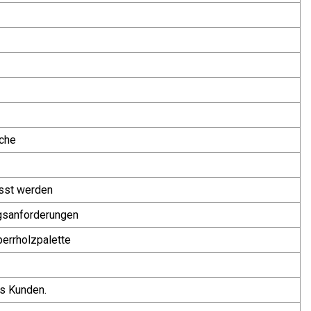
sche
asst werden
gsanforderungen
errholzpalette
s Kunden.