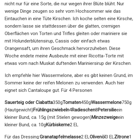
nicht nur für eine Sorte, die nur wegen ihrer Blüte blüht. Nur
wenige Dinge zeugen so sehr vom Hochsommer wie das
Eintauchen in eine Tüte Kirschen. Ich koche selten eine Kirsche,
sondern lasse sie stattdessen über die glatten, cremigen
Oberflächen von Torten und Trifles gleiten oder mariniere sie
mit Holunderblütensirup, Cassis oder einfach etwas
Orangensaft, um ihren Geschmack hervorzuheben. Diese
Woche endete meine Ausbeute mit einer Ricotta-Torte mit
etwas vom nach Muskat duftenden Mariniersirup der Kirschen.
Ich empfehle hier Wassermelone, aber es gibt keinen Grund, im
Sommer keine der reifen Melonen zu verwenden. Auch hier
eignet sich Cantaloupe gut. Für 4 Personen
Sauerteig oder Ciabatta
350g
Tomaten
450g
Wassermelone
750g
(Hautgewicht)
Frühlingszwiebeln
4
Radieschen
8
Petersilie
ein
kleiner Bund, ca. 15g (mit Stielen gewogen)
Minzezweige
ein
kleiner Bund, ca. 10g
Kürbiskerne
2 EL
Für das Dressing:
Granatapfelmelasse
2 EL
Olivenöl
3 EL
Zitrone
1