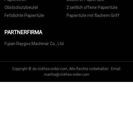
Obstschutzbeutel
2 seitlich offene Papiertüte
Fettdichte Papiertüte
Papiertüte mit flachem Griff
PARTNERFIRMA
Fujian Raygoo Machinär Co., Ltd.
Copyright © de.clothes-order.com, Alle Rechte vorbehalten. Email:
martha@clothes-order.com