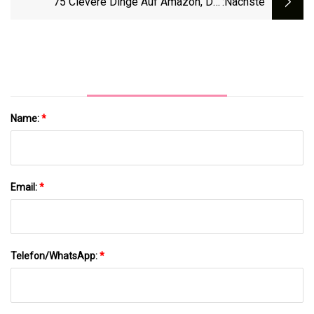
75 Clevere Dinge Auf Amazon, Die
:nächste
Wahnsinnig Günstig Sind
Name:
*
Email:
*
Telefon/WhatsApp:
*