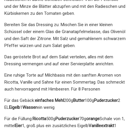
und der Minze die Blätter abzupfen und mit den Radieschen und
Kürbiskernen zu den Tomaten geben.
Bereiten Sie das Dressing zu: Mischen Sie in einer kleinen
Schüssel oder einem Glas die Granatapfelmelasse, das Olivenöl
und den Saft der Zitrone. Mit Salz und gemahlenem schwarzem
Pfeffer würzen und zum Salat geben.
Das geröstete Brot auf dem Salat verteilen, alles mit dem
Dressing vermengen und auf einer Servierplatte anrichten.
Eine ruhige Torte auf Milchbasis mit den sanften Aromen von
Ricotta, Vanille und Sahne für einen Sommertag. Das schmeckt
auch hervorragend mit Himbeeren. Für 8 Personen
Für das Gebäck:
einfaches Mehl
200g
Butter
100g
Puderzucker
2
EL
Eigelb
1
Wasser
ein wenig
Für die Füllung:
Ricotta
500g
Puderzucker
70g
orange
Schale von 1,
mittel
Eier
1, groß plus ein zusätzliches Eigelb
Vanilleextrakt
1