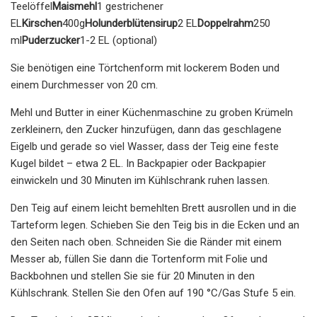
Teelöffel
Maismehl
1 gestrichener
EL
Kirschen
400g
Holunderblütensirup
2 EL
Doppelrahm
250
ml
Puderzucker
1-2 EL (optional)
Sie benötigen eine Törtchenform mit lockerem Boden und
einem Durchmesser von 20 cm.
Mehl und Butter in einer Küchenmaschine zu groben Krümeln
zerkleinern, den Zucker hinzufügen, dann das geschlagene
Eigelb und gerade so viel Wasser, dass der Teig eine feste
Kugel bildet – etwa 2 EL. In Backpapier oder Backpapier
einwickeln und 30 Minuten im Kühlschrank ruhen lassen.
Den Teig auf einem leicht bemehlten Brett ausrollen und in die
Tarteform legen. Schieben Sie den Teig bis in die Ecken und an
den Seiten nach oben. Schneiden Sie die Ränder mit einem
Messer ab, füllen Sie dann die Tortenform mit Folie und
Backbohnen und stellen Sie sie für 20 Minuten in den
Kühlschrank. Stellen Sie den Ofen auf 190 °C/Gas Stufe 5 ein.