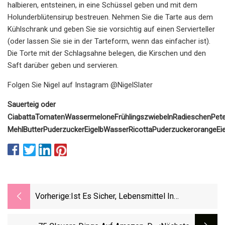
halbieren, entsteinen, in eine Schüssel geben und mit dem
Holunderblütensirup bestreuen. Nehmen Sie die Tarte aus dem
Kühlschrank und geben Sie sie vorsichtig auf einen Servierteller
(oder lassen Sie sie in der Tarteform, wenn das einfacher ist).
Die Torte mit der Schlagsahne belegen, die Kirschen und den
Saft darüber geben und servieren.
Folgen Sie Nigel auf Instagram @NigelSlater
Sauerteig oder
Ciabatta
Tomaten
Wassermelone
Frühlingszwiebeln
Radieschen
Pete
Mehl
Butter
Puderzucker
Eigelb
Wasser
Ricotta
Puderzucker
orange
Ei
Vorherige:
Ist Es Sicher, Lebensmittel In
Pergamentpapier Zu Braten?