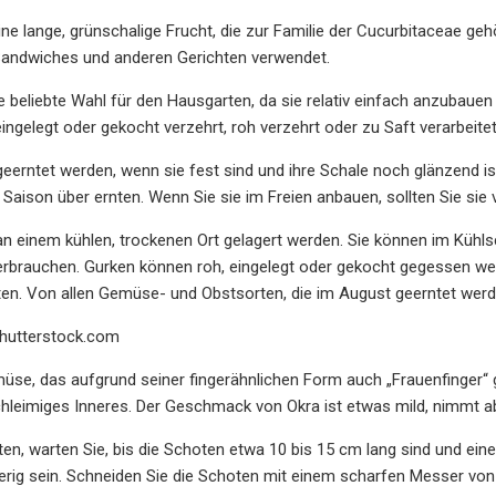
ine lange, grünschalige Frucht, die zur Familie der Cucurbitaceae gehö
 Sandwiches und anderen Gerichten verwendet.
 beliebte Wahl für den Hausgarten, da sie relativ einfach anzubauen s
eingelegt oder gekocht verzehrt, roh verzehrt oder zu Saft verarbeite
geerntet werden, wenn sie fest sind und ihre Schale noch glänzend
 Saison über ernten. Wenn Sie sie im Freien anbauen, sollten Sie sie
an einem kühlen, trockenen Ort gelagert werden. Sie können im Kühls
rbrauchen. Gurken können roh, eingelegt oder gekocht gegessen wer
en. Von allen Gemüse- und Obstsorten, die im August geerntet werde
utterstock.com
müse, das aufgrund seiner fingerähnlichen Form auch „Frauenfinger“ g
schleimiges Inneres. Der Geschmack von Okra ist etwas mild, nimmt 
en, warten Sie, bis die Schoten etwa 10 bis 15 cm lang sind und ein
erig sein. Schneiden Sie die Schoten mit einem scharfen Messer von