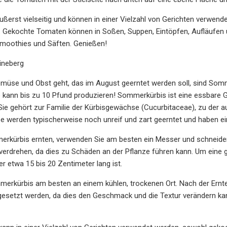
ßerst vielseitig und können in einer Vielzahl von Gerichten verwend
n. Gekochte Tomaten können in Soßen, Suppen, Eintöpfen, Aufläufen
moothies und Säften. Genießen!
ineberg
üse und Obst geht, das im August geerntet werden soll, sind Somme
e kann bis zu 10 Pfund produzieren! Sommerkürbis ist eine essbar
Sie gehört zur Familie der Kürbisgewächse (Cucurbitaceae), zu der 
 werden typischerweise noch unreif und zart geerntet und haben ei
rkürbis ernten, verwenden Sie am besten ein Messer und schneiden 
verdrehen, da dies zu Schäden an der Pflanze führen kann. Um eine gu
er etwa 15 bis 20 Zentimeter lang ist.
erkürbis am besten an einem kühlen, trockenen Ort. Nach der Ernte 
etzt werden, da dies den Geschmack und die Textur verändern kann. 