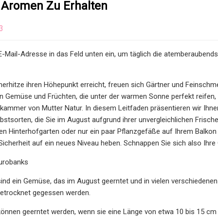
e Aromen Zu Erhalten
3
E-Mail-Adresse in das Feld unten ein, um täglich die atemberaubends
hitze ihren Höhepunkt erreicht, freuen sich Gärtner und Feinschmec
 an Gemüse und Früchten, die unter der warmen Sonne perfekt reifen, is
skammer von Mutter Natur. In diesem Leitfaden präsentieren wir Ihn
tsorten, die Sie im August aufgrund ihrer unvergleichlichen Frisch
gen Hinterhofgarten oder nur ein paar Pflanzgefäße auf Ihrem Balkon
Sicherheit auf ein neues Niveau heben. Schnappen Sie sich also Ihr
urobanks
ind ein Gemüse, das im August geerntet und in vielen verschiedenen
getrocknet gegessen werden.
nnen geerntet werden, wenn sie eine Länge von etwa 10 bis 15 cm e