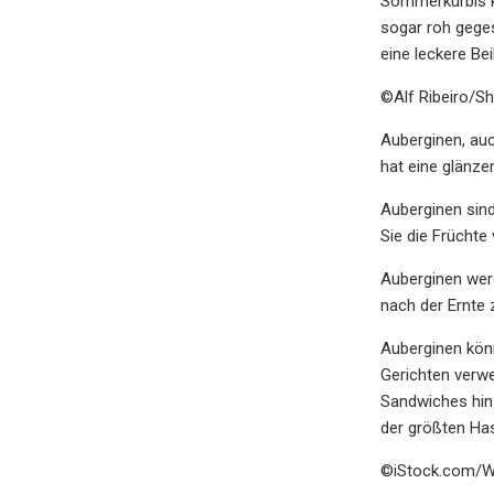
Sommerkürbis ka
sogar roh geges
eine leckere Bei
©Alf Ribeiro/S
Auberginen, auc
hat eine glänze
Auberginen sind
Sie die Früchte
Auberginen werd
nach der Ernte 
Auberginen könn
Gerichten verwe
Sandwiches hinz
der größten Has
©iStock.com/W