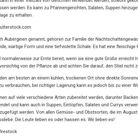
nn in einer Vielzahl von Gerichten verwendet werden, sowohl gekocht
sen werden. Es kann zu Pfannengerichten, Salaten, Suppen hinzugefü
lage zu erhalten.
hutterstock.com
h Auberginen genannt, gehören zur Familie der Nachtschattengewäch
nde, eiartige Form und eine tiefviolette Schale. Es hat eine fleischig
 normalerweise zur Ernte bereit, wenn sie eine gute Größe erreicht 
 vorsichtig von der Pflanze ab und achten Sie darauf, den Stiel nicht 
en am besten an einem kühlen, trockenen Ort ohne direkte Sonnenein
zu verbrauchen, bei richtiger Lagerung kann es jedoch bis zu einer W
en auf viele verschiedene Arten zubereitet werden, darunter Backen, 
ndet und kann auch in Suppen, Eintöpfen, Salaten und Currys verwend
ugefügt werden. Von allen Gemüse- und Obstsorten, die im August g
sliebe. Die Leute lieben es oder hassen es. Wir lieben es!
irestock