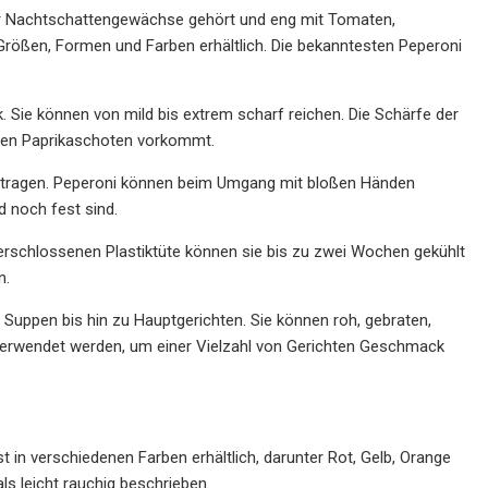
e der Nachtschattengewächse gehört und eng mit Tomaten,
 Größen, Formen und Farben erhältlich. Die bekanntesten Peperoni
 Sie können von mild bis extrem scharf reichen. Die Schärfe der
rfen Paprikaschoten vorkommt.
zu tragen. Peperoni können beim Umgang mit bloßen Händen
d noch fest sind.
verschlossenen Plastiktüte können sie bis zu zwei Wochen gekühlt
n.
Suppen bis hin zu Hauptgerichten. Sie können roh, gebraten,
verwendet werden, um einer Vielzahl von Gerichten Geschmack
t in verschiedenen Farben erhältlich, darunter Rot, Gelb, Orange
ls leicht rauchig beschrieben.