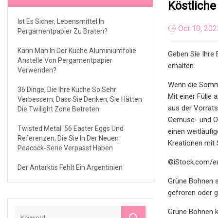
Köstlich
Ist Es Sicher, Lebensmittel In
Oct 10, 202
Pergamentpapier Zu Braten?
Kann Man In Der Küche Aluminiumfolie
Geben Sie Ihre 
Anstelle Von Pergamentpapier
erhalten.
Verwenden?
Wenn die Sommer
36 Dinge, Die Ihre Küche So Sehr
Mit einer Fülle
Verbessern, Dass Sie Denken, Sie Hätten
aus der Vorrat
Die Twilight Zone Betreten
Gemüse- und Obs
Twisted Metal: 56 Easter Eggs Und
einen weitläufi
Referenzen, Die Sie In Der Neuen
Kreationen mit 
Peacock-Serie Verpasst Haben
©iStock.com/e
Der Antarktis Fehlt Ein Argentinien
Grüne Bohnen s
gefroren oder 
Grüne Bohnen kö