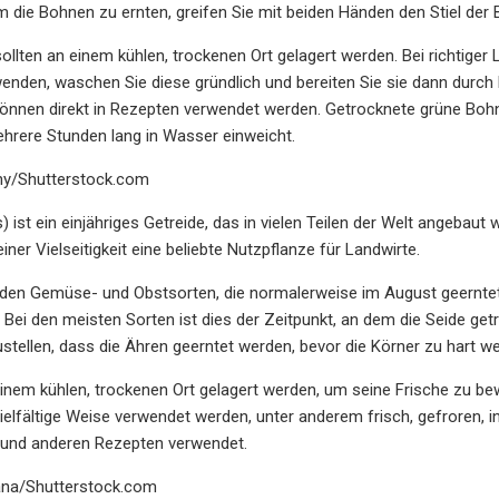
Um die Bohnen zu ernten, greifen Sie mit beiden Händen den Stiel der 
llten an einem kühlen, trockenen Ort gelagert werden. Bei richtiger
enden, waschen Sie diese gründlich und bereiten Sie sie dann durc
önnen direkt in Rezepten verwendet werden. Getrocknete grüne Bohn
rere Stunden lang in Wasser einweicht.
y/Shutterstock.com
 ist ein einjähriges Getreide, das in vielen Teilen der Welt angebaut
ner Vielseitigkeit eine beliebte Nutzpflanze für Landwirte.
 den Gemüse- und Obstsorten, die normalerweise im August geerntet
d. Bei den meisten Sorten ist dies der Zeitpunkt, an dem die Seide ge
ustellen, dass die Ähren geerntet werden, bevor die Körner zu hart w
einem kühlen, trockenen Ort gelagert werden, um seine Frische zu bewa
ielfältige Weise verwendet werden, unter anderem frisch, gefroren, i
t und anderen Rezepten verwendet.
ana/Shutterstock.com