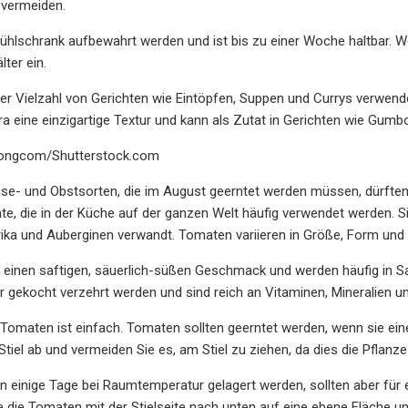
 vermeiden.
Kühlschrank aufbewahrt werden und ist bis zu einer Woche haltbar. 
lter ein.
ner Vielzahl von Gerichten wie Eintöpfen, Suppen und Currys verwende
a eine einzigartige Textur und kann als Zutat in Gerichten wie Gum
tongcom/Shutterstock.com
se- und Obstsorten, die im August geerntet werden müssen, dürften
chte, die in der Küche auf der ganzen Welt häufig verwendet werden.
rika und Auberginen verwandt. Tomaten variieren in Größe, Form und Fa
einen saftigen, säuerlich-süßen Geschmack und werden häufig in Sa
 gekocht verzehrt werden und sind reich an Vitaminen, Mineralien un
Tomaten ist einfach. Tomaten sollten geerntet werden, wenn sie eine
Stiel ab und vermeiden Sie es, am Stiel zu ziehen, da dies die Pflanz
 einige Tage bei Raumtemperatur gelagert werden, sollten aber für
e die Tomaten mit der Stielseite nach unten auf eine ebene Fläche u