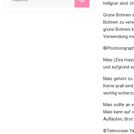
hellgrün sind. 
Grüne Bohnen so
Bohnen zu verw
grüne Bohnen k
Verwendung meh
©Photoongraph
Mais (Zea mays)
und aufgrund sei
Mais gehört zu
Kerne prall sin
wichtig sicherz
Mais sollte an 
Mais kann auf v
Aufläufen, Bro
©Tatevosian Y