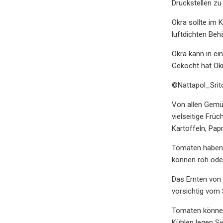
Druckstellen zu
Okra sollte im 
luftdichten Behä
Okra kann in ei
Gekocht hat Okr
©Nattapol_Sri
Von allen Gemü
vielseitige Frü
Kartoffeln, Pap
Tomaten haben 
können roh oder
Das Ernten von 
vorsichtig vom 
Tomaten können
Kühlen legen Si