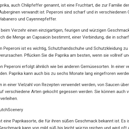
prika, auch Chilipfeffer genannt, ist eine Fruchtart, die zur Famili
Auberginen verwandt ist. Peperoni sind scharf und in verschiedenen
 Habanero und Cayennepfeffer.
beim Verzehr einen einzigartigen, feurigen und würzigen Geschmack.
rch die Menge an Capsaicin bestimmt, einer Verbindung, die in scha
von Peperoni ist es wichtig, Schutzhandschuhe und Schutzkleidung 
erursachen. Pflücken Sie die Paprika am besten, wenn sie vollreif un
n Peperoni erfolgt ähnlich wie bei anderen Gemüsesorten. In einer 
den. Paprika kann auch bis zu sechs Monate lang eingefroren werde
 in einer Vielzahl von Rezepten verwendet werden, von Saucen über 
auf verschiedene Arten gekocht gegessen werden. Sie können auch 
verleihen.
utchScenery
st eine Paprikasorte, die für ihren süßen Geschmack bekannt ist. Es is
Geschmack kann von mild süß bis leicht würzig reichen und wird oft a