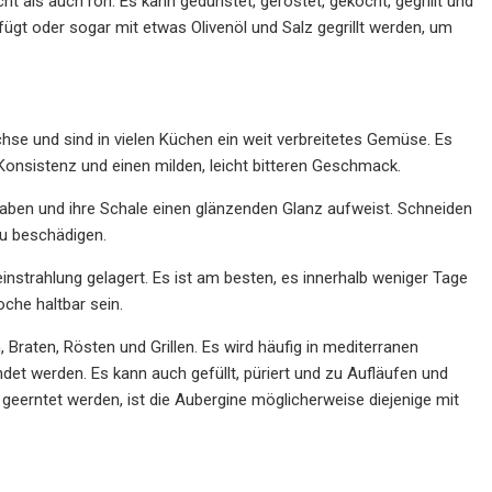
 als auch roh. Es kann gedünstet, geröstet, gekocht, gegrillt und
gt oder sogar mit etwas Olivenöl und Salz gegrillt werden, um
se und sind in vielen Küchen ein weit verbreitetes Gemüse. Es
e Konsistenz und einen milden, leicht bitteren Geschmack.
haben und ihre Schale einen glänzenden Glanz aufweist. Schneiden
zu beschädigen.
strahlung gelagert. Es ist am besten, es innerhalb weniger Tage
oche haltbar sein.
Braten, Rösten und Grillen. Es wird häufig in mediterranen
et werden. Es kann auch gefüllt, püriert und zu Aufläufen und
eerntet werden, ist die Aubergine möglicherweise diejenige mit