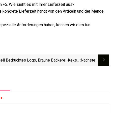
F5. Wie sieht es mit Ihrer Lieferzeit aus?
ie konkrete Lieferzeit hängt von den Artikeln und der Menge
spezielle Anforderungen haben, können wir dies tun.
uell Bedrucktes Logo, Braune Bäckerei-Kekse,
:nächste
Donut-Toast-Tasche, Lebensmittelqualität,
pier-Brotverpackung, Sandwich-Papiertüte Mit
Klarem Fenster
:
*