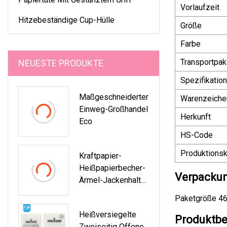
Vorlaufzeit
Hitzebeständige Cup-Hülle
Größe
Farbe
Transportpak
NEUESTE PRODUKTE
Spezifikation
Maßgeschneiderter
Warenzeiche
Einweg-Großhandel
Herkunft
Eco
HS-Code
Produktionsk
Kraftpapier-
Heißpapierbecher-
Verpackun
Ärmel-Jackenhalter,
Wellpappe,
Paketgröße 46
Schützender Heiß-
Heißversiegelte
Und Kälteisolator,
Produktbe
Zweiseitig Offene