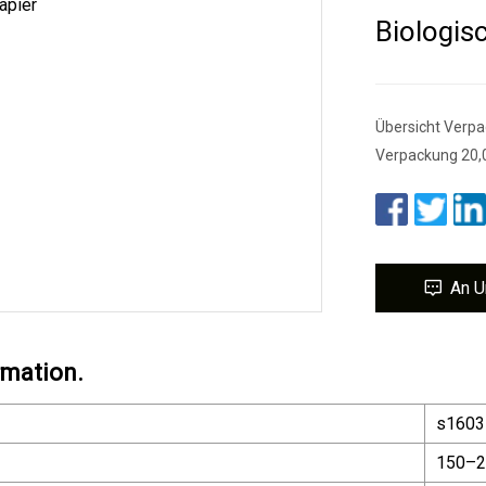
Biologis
Übersicht Verpa
Verpackung 20,
An U
rmation.
s1603
150–