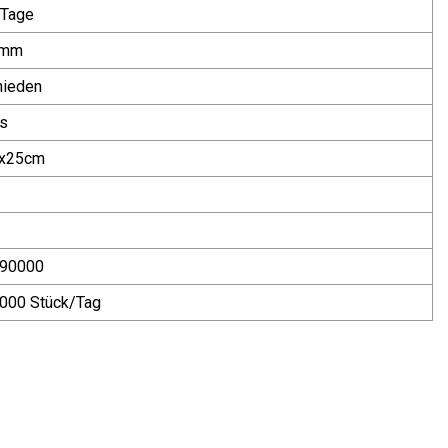
 Tage
0mm
hieden
ns
x25cm
90000
000 Stück/Tag