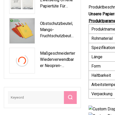
Passend Für 12
Papiertüte Für
Unzen, 16 Unzen,
Produktbeschr
Lebensmittel-
20 Unzen, 22
Unsere Papier
Burger-Sandwich-
Unzen, 24 Unzen
Produktparame
Obstschutzbeutel,
Verpackungstüte
Heißkaffee-
Produktnam
Mango-
Pappbecher
Fruchtschutzbeutel,
Rohmaterial
Obstschutzbeutel
Spezifikation
Maßgeschneiderter
Länge
Wiederverwendbar
Er Neopren-
Form
Sublimations-
Haltbarkeit
Bierflaschenkühlerh
Alter Mit Isolierten
Arbeitstempe
Stubby-
Verpackung
Abdeckungshüllen
Mit Reißverschluss