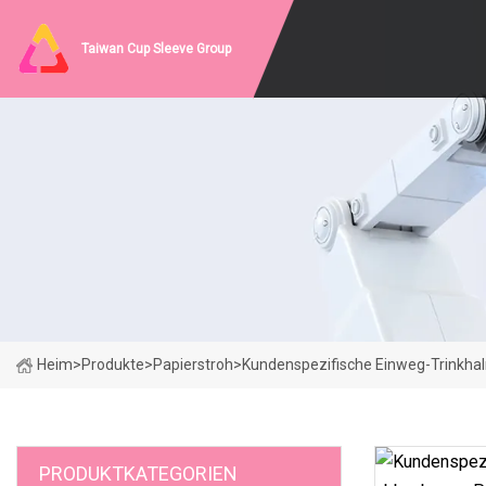
Taiwan Cup Sleeve Group
Heim
>
Produkte
>
Papierstroh
>
Kundenspezifische Einweg-Trinkha
PRODUKTKATEGORIEN