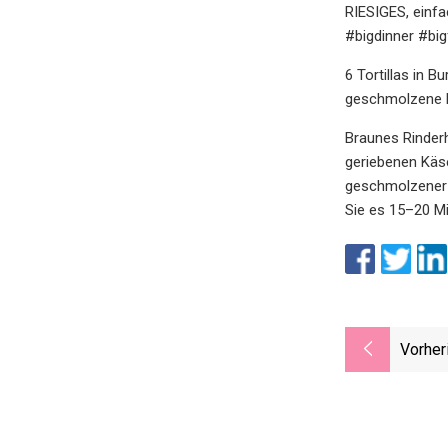
RIESIGES, einfa
#bigdinner #bi
6 Tortillas in 
geschmolzene 
Braunes Rinderh
geriebenen Käse
geschmolzener B
Sie es 15–20 Mi
Vorher