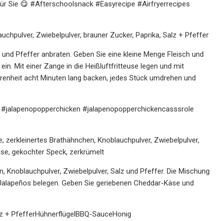
ür Sie 😋 #Afterschoolsnack #Easyrecipe #Airfryerrecipes
uchpulver, Zwiebelpulver, brauner Zucker, Paprika, Salz + Pfeffer
z und Pfeffer anbraten. Geben Sie eine kleine Menge Fleisch und
ein. Mit einer Zange in die Heißluftfritteuse legen und mit
renheit acht Minuten lang backen, jedes Stück umdrehen und
s #jalapenopopperchicken #jalapenopopperchickencasssrole
, zerkleinertes Brathähnchen, Knoblauchpulver, Zwiebelpulver,
äse, gekochter Speck, zerkrümelt
, Knoblauchpulver, Zwiebelpulver, Salz und Pfeffer. Die Mischung
n Jalapeños belegen. Geben Sie geriebenen Cheddar-Käse und
lz + PfefferHühnerflügelBBQ-SauceHonig