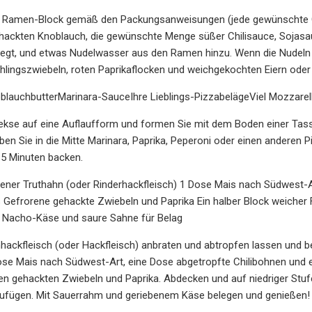
 Ramen-Block gemäß den Packungsanweisungen (jede gewünschte Ges
ehackten Knoblauch, die gewünschte Menge süßer Chilisauce, Sojasa
egt, und etwas Nudelwasser aus den Ramen hinzu. Wenn die Nudeln fer
hlingszwiebeln, roten Paprikaflocken und weichgekochten Eiern oder
lauchbutterMarinara-SauceIhre Lieblings-PizzabelägeViel Mozzarel
ekse auf eine Auflaufform und formen Sie mit dem Boden einer Tass
ben Sie in die Mitte Marinara, Paprika, Peperoni oder einen anderen
15 Minuten backen.
ener Truthahn (oder Rinderhackfleisch) 1 Dose Mais nach Südwest-
s Gefrorene gehackte Zwiebeln und Paprika Ein halber Block weiche
 Nacho-Käse und saure Sahne für Belag
hackfleisch (oder Hackfleisch) anbraten und abtropfen lassen und be
ose Mais nach Südwest-Art, eine Dose abgetropfte Chilibohnen und 
en gehackten Zwiebeln und Paprika. Abdecken und auf niedriger Stu
zufügen. Mit Sauerrahm und geriebenem Käse belegen und genießen!