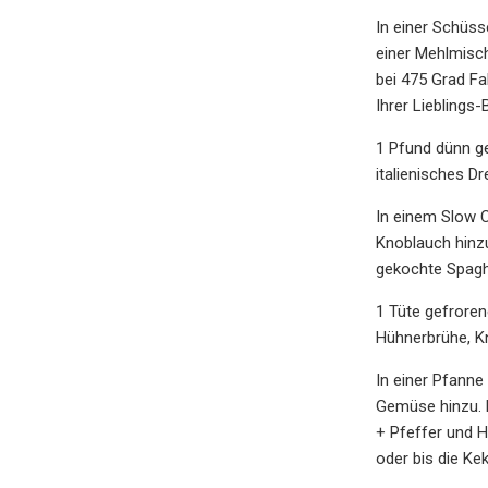
In einer Schüss
einer Mehlmisch
bei 475 Grad F
Ihrer Lieblings
1 Pfund dünn g
italienisches D
In einem Slow 
Knoblauch hinz
gekochte Spagh
1 Tüte gefroren
Hühnerbrühe, Kn
In einer Pfanne
Gemüse hinzu. 
+ Pfeffer und H
oder bis die Ke