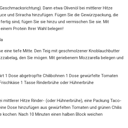
chmacksrichtung). Dann etwa Olivenöl bei mittlerer Hitze
uce und Sriracha hinzufügen. Fügen Sie die Gewürzpackung, die
tig sind, fügen Sie sie hinzu und vermischen Sie sie. Mit
 einem Protein Ihrer Wahl belegen!
la
e eine tiefe Mitte. Den Teig mit geschmolzener Knoblauchbutter
 Pizzabelag, den Sie mögen. Mit geriebenem Mozzarella belegen und
Art 1 Dose abgetropfte Chilibohnen 1 Dose gewürfelte Tomaten
r Frischkäse 1 Tasse Rinderbrühe oder Hühnerbrühe
i mittlerer Hitze Rinder- (oder Hühnerbrühe), eine Packung Taco-
eine Dose hinzufügen aus gewürfelten Tomaten und grünen Chilis
fe kochen. Nach 10 Minuten einen halben Block weichen