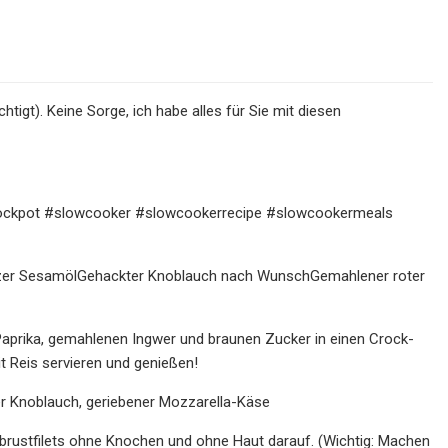
tigt). Keine Sorge, ich habe alles für Sie mit diesen
 #crockpot #slowcooker #slowcookerrecipe #slowcookermeals
zer SesamölGehackter Knoblauch nach WunschGemahlener roter
aprika, gemahlenen Ingwer und braunen Zucker in einen Crock-
t Reis servieren und genießen!
ter Knoblauch, geriebener Mozzarella-Käse
nbrustfilets ohne Knochen und ohne Haut darauf. (Wichtig: Machen