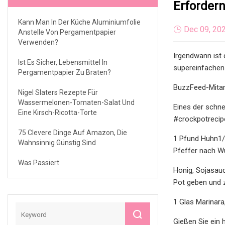
Erforder
Kann Man In Der Küche Aluminiumfolie
Dec 09, 20
Anstelle Von Pergamentpapier
Verwenden?
Irgendwann ist 
Ist Es Sicher, Lebensmittel In
supereinfachen
Pergamentpapier Zu Braten?
BuzzFeed-Mitar
Nigel Slaters Rezepte Für
Wassermelonen-Tomaten-Salat Und
Eines der schn
Eine Kirsch-Ricotta-Torte
#crockpotrecip
75 Clevere Dinge Auf Amazon, Die
1 Pfund Huhn1/
Wahnsinnig Günstig Sind
Pfeffer nach W
Was Passiert
Honig, Sojasau
Pot geben und z
1 Glas Marinara
Gießen Sie ein 