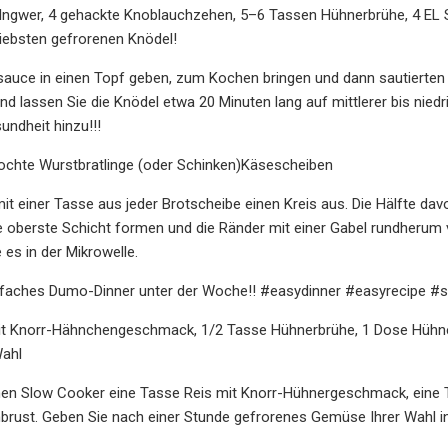
Ingwer, 4 gehackte Knoblauchzehen, 5–6 Tassen Hühnerbrühe, 4 EL S
 liebsten gefrorenen Knödel!
auce in einen Topf geben, zum Kochen bringen und dann sautierten 
nd lassen Sie die Knödel etwa 20 Minuten lang auf mittlerer bis niedri
undheit hinzu!!!
kochte Wurstbratlinge (oder Schinken)Käsescheiben
it einer Tasse aus jeder Brotscheibe einen Kreis aus. Die Hälfte dav
e oberste Schicht formen und die Ränder mit einer Gabel rundherum v
 es in der Mikrowelle.
infaches Dumo-Dinner unter der Woche!! #easydinner #easyrecip
it Knorr-Hähnchengeschmack, 1/2 Tasse Hühnerbrühe, 1 Dose Hühner
ahl
inen Slow Cooker eine Tasse Reis mit Knorr-Hühnergeschmack, eine
rust. Geben Sie nach einer Stunde gefrorenes Gemüse Ihrer Wahl in 