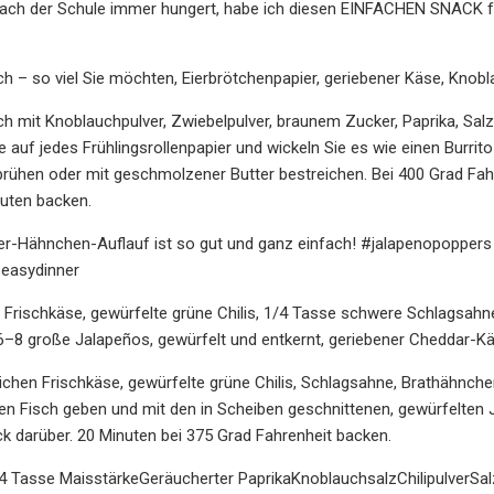
nach der Schule immer hungert, habe ich diesen EINFACHEN SNACK f
ch – so viel Sie möchten, Eierbrötchenpapier, geriebener Käse, Knobla
ch mit Knoblauchpulver, Zwiebelpulver, braunem Zucker, Paprika, Sal
auf jedes Frühlingsrollenpapier und wickeln Sie es wie einen Burrito 
rühen oder mit geschmolzener Butter bestreichen. Bei 400 Grad Fah
nuten backen.
r-Hähnchen-Auflauf ist so gut und ganz einfach! #jalapenopopper
easydinner
 Frischkäse, gewürfelte grüne Chilis, 1/4 Tasse schwere Schlagsahne
 6–8 große Jalapeños, gewürfelt und entkernt, geriebener Cheddar-K
chen Frischkäse, gewürfelte grüne Chilis, Schlagsahne, Brathähnchen
ten Fisch geben und mit den in Scheiben geschnittenen, gewürfelte
 darüber. 20 Minuten bei 375 Grad Fahrenheit backen.
4 Tasse MaisstärkeGeräucherter PaprikaKnoblauchsalzChilipulverSa