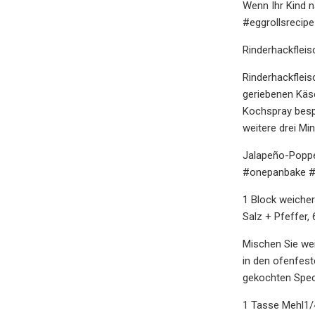
Wenn Ihr Kind 
#eggrollsrecipe
Rinderhackfleis
Rinderhackfleis
geriebenen Käse 
Kochspray besp
weitere drei Mi
Jalapeño-Poppe
#onepanbake #
1 Block weicher
Salz + Pfeffer,
Mischen Sie wei
in den ofenfes
gekochten Speck
1 Tasse Mehl1/