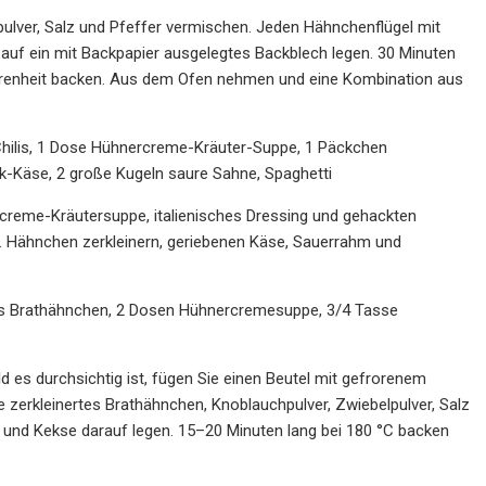
ipulver, Salz und Pfeffer vermischen. Jeden Hähnchenflügel mit
auf ein mit Backpapier ausgelegtes Backblech legen. 30 Minuten
ahrenheit backen. Aus dem Ofen nehmen und eine Kombination aus
hilis, 1 Dose Hühnercreme-Kräuter-Suppe, 1 Päckchen
k-Käse, 2 große Kugeln saure Sahne, Spaghetti
creme-Kräutersuppe, italienisches Dressing und gehackten
. Hähnchen zerkleinern, geriebenen Käse, Sauerrahm und
rtes Brathähnchen, 2 Dosen Hühnercremesuppe, 3/4 Tasse
ld es durchsichtig ist, fügen Sie einen Beutel mit gefrorenem
erkleinertes Brathähnchen, Knoblauchpulver, Zwiebelpulver, Salz
 und Kekse darauf legen. 15–20 Minuten lang bei 180 °C backen