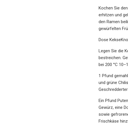
Kochen Sie den
erhitzen und g
den Ramen beili
gewürfelten Frü
Dose KekseKnob
Legen Sie die K
bestreichen. Ge
bei 200 °C 10–
1 Pfund gemahl
und grüne Chili
Geschredderter
Ein Pfund Puten
Gewürz, eine D
sowie gefroren
Frischkäse hin