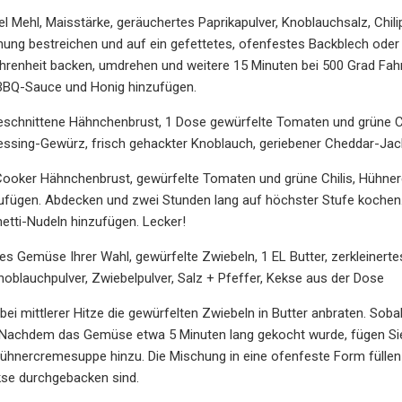
el Mehl, Maisstärke, geräuchertes Paprikapulver, Knoblauchsalz, Chil
ung bestreichen und auf ein gefettetes, ofenfestes Backblech oder 
ahrenheit backen, umdrehen und weitere 15 Minuten bei 500 Grad F
-BBQ-Sauce und Honig hinzufügen.
eschnittene Hähnchenbrust, 1 Dose gewürfelte Tomaten und grüne C
ressing-Gewürz, frisch gehackter Knoblauch, geriebener Cheddar-Jac
Cooker Hähnchenbrust, gewürfelte Tomaten und grüne Chilis, Hühner
ufügen. Abdecken und zwei Stunden lang auf höchster Stufe kochen
etti-Nudeln hinzufügen. Lecker!
es Gemüse Ihrer Wahl, gewürfelte Zwiebeln, 1 EL Butter, zerkleine
oblauchpulver, Zwiebelpulver, Salz + Pfeffer, Kekse aus der Dose
 bei mittlerer Hitze die gewürfelten Zwiebeln in Butter anbraten. Soba
Nachdem das Gemüse etwa 5 Minuten lang gekocht wurde, fügen Sie z
ühnercremesuppe hinzu. Die Mischung in eine ofenfeste Form füllen
kse durchgebacken sind.