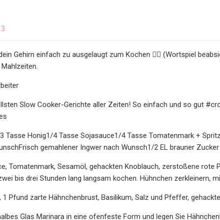
n
23
dein Gehirn einfach zu ausgelaugt zum Kochen 😵‍💫 (Wortspiel beabsich
 Mahlzeiten.
beiter
ellsten Slow Cooker-Gerichte aller Zeiten! So einfach und so gut
es
3 Tasse Honig1/4 Tasse Sojasauce1/4 Tasse Tomatenmark + Sprit
unschFrisch gemahlener Ingwer nach Wunsch1/2 EL brauner Zucker
ce, Tomatenmark, Sesamöl, gehackten Knoblauch, zerstoßene rote P
wei bis drei Stunden lang langsam kochen. Hühnchen zerkleinern, mi
, 1 Pfund zarte Hähnchenbrust, Basilikum, Salz und Pfeffer, gehack
halbes Glas Marinara in eine ofenfeste Form und legen Sie Hähnche