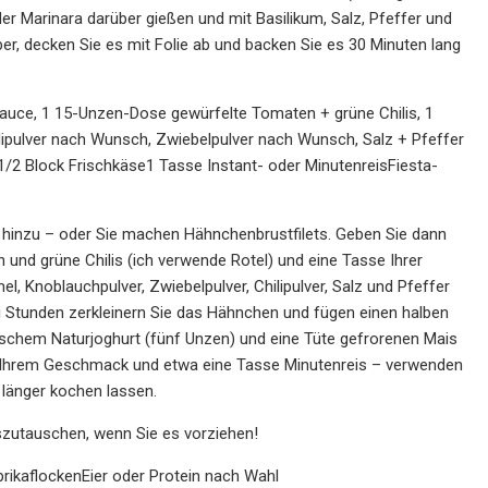
er Marinara darüber gießen und mit Basilikum, Salz, Pfeffer und
r, decken Sie es mit Folie ab und backen Sie es 30 Minuten lang
auce, 1 15-Unzen-Dose gewürfelte Tomaten + grüne Chilis, 1
pulver nach Wunsch, Zwiebelpulver nach Wunsch, Salz + Pfeffer
/2 Block Frischkäse1 Tasse Instant- oder MinutenreisFiesta-
hinzu – oder Sie machen Hähnchenbrustfilets. Geben Sie dann
und grüne Chilis (ich verwende Rotel) und eine Tasse Ihrer
Knoblauchpulver, Zwiebelpulver, Chilipulver, Salz und Pfeffer
 Stunden zerkleinern Sie das Hähnchen und fügen einen halben
chischem Naturjoghurt (fünf Unzen) und eine Tüte gefrorenen Mais
ch Ihrem Geschmack und etwa eine Tasse Minutenreis – verwenden
 länger kochen lassen.
zutauschen, wenn Sie es vorziehen!
ikaflockenEier oder Protein nach Wahl