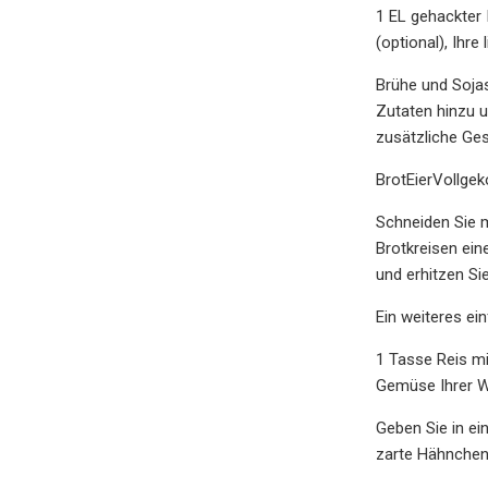
1 EL gehackter 
(optional), Ihre
Brühe und Sojas
Zutaten hinzu u
zusätzliche Ges
BrotEierVollge
Schneiden Sie m
Brotkreisen ein
und erhitzen Sie
Ein weiteres e
1 Tasse Reis m
Gemüse Ihrer W
Geben Sie in e
zarte Hähnchenb