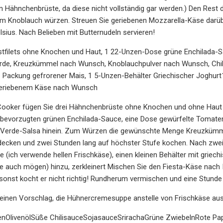
n Hähnchenbrüste, da diese nicht vollständig gar werden.) Den Rest d
m Knoblauch würzen. Streuen Sie geriebenen Mozzarella-Käse darübe
lsius. Nach Belieben mit Butternudeln servieren!
tfilets ohne Knochen und Haut, 1 22-Unzen-Dose grüne Enchilada-S
rde, Kreuzkümmel nach Wunsch, Knoblauchpulver nach Wunsch, Chili
Packung gefrorener Mais, 1 5-Unzen-Behälter Griechischer Joghurt1
geriebenem Käse nach Wunsch
Cooker fügen Sie drei Hähnchenbrüste ohne Knochen und ohne Haut 
 bevorzugten grünen Enchilada-Sauce, eine Dose gewürfelte Tomaten 
 Verde-Salsa hinein. Zum Würzen die gewünschte Menge Kreuzkümmel, 
decken und zwei Stunden lang auf höchster Stufe kochen. Nach zwei
e (ich verwende hellen Frischkäse), einen kleinen Behälter mit grie
 Sie auch mögen) hinzu, zerkleinert Mischen Sie den Fiesta-Käse na
, sonst kocht er nicht richtig! Rundherum vermischen und eine Stunde
einen Vorschlag, die Hühnercremesuppe anstelle von Frischkäse aus
OlivenölSüße ChilisauceSojasauceSrirachaGrüne ZwiebelnRote Papr