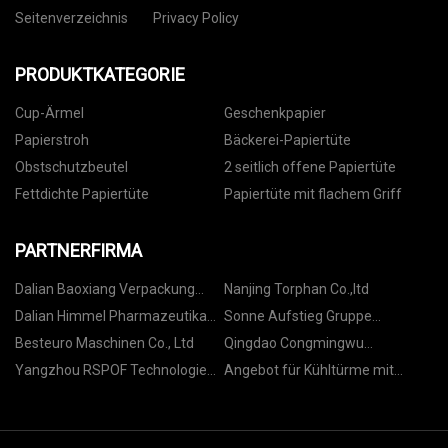
Seitenverzeichnis
Privacy Policy
PRODUKTKATEGORIE
Cup-Ärmel
Geschenkpapier
Papierstroh
Bäckerei-Papiertüte
Obstschutzbeutel
2 seitlich offene Papiertüte
Fettdichte Papiertüte
Papiertüte mit flachem Griff
PARTNERFIRMA
Dalian Baoxiang Verpackung
Nanjing Torphan Co.,ltd
Produkte Co., Ltd.
Dalian Himmel Pharmazeutika
Sonne Aufstieg Gruppe
Co., Ltd.
Beschränkt
Besteuro Maschinen Co., Ltd
Qingdao Congmingwu
International Handel Co., Ltd
Yangzhou RSPOF Technologie
Angebot für Kühltürme mit
Co., Ltd.
geschlossenem Kreislauf