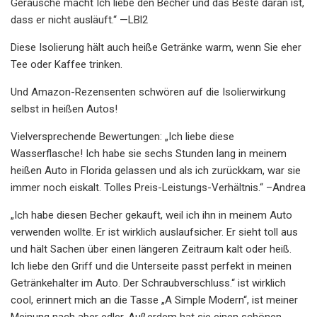
Geräusche macht Ich liebe den Becher und das Beste daran ist,
dass er nicht ausläuft.“ —LBl2
Diese Isolierung hält auch heiße Getränke warm, wenn Sie eher
Tee oder Kaffee trinken.
Und Amazon-Rezensenten schwören auf die Isolierwirkung
selbst in heißen Autos!
Vielversprechende Bewertungen: „Ich liebe diese
Wasserflasche! Ich habe sie sechs Stunden lang in meinem
heißen Auto in Florida gelassen und als ich zurückkam, war sie
immer noch eiskalt. Tolles Preis-Leistungs-Verhältnis.“ –Andrea
„Ich habe diesen Becher gekauft, weil ich ihn in meinem Auto
verwenden wollte. Er ist wirklich auslaufsicher. Er sieht toll aus
und hält Sachen über einen längeren Zeitraum kalt oder heiß.
Ich liebe den Griff und die Unterseite passt perfekt in meinen
Getränkehalter im Auto. Der Schraubverschluss.“ ist wirklich
cool, erinnert mich an die Tasse „A Simple Modern“, ist meiner
Meinung nach aber edler. Außerdem hat sie einen schönen