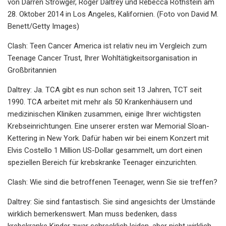
von Darren Strowger, Roger Daltrey und Rebecca Rothstein am
28. Oktober 2014 in Los Angeles, Kalifornien. (Foto von David M.
Benett/Getty Images)
Clash: Teen Cancer America ist relativ neu im Vergleich zum
Teenage Cancer Trust, Ihrer Wohltätigkeitsorganisation in
Großbritannien
Daltrey: Ja. TCA gibt es nun schon seit 13 Jahren, TCT seit
1990. TCA arbeitet mit mehr als 50 Krankenhäusern und
medizinischen Kliniken zusammen, einige Ihrer wichtigsten
Krebseinrichtungen. Eine unserer ersten war Memorial Sloan-
Kettering in New York. Dafür haben wir bei einem Konzert mit
Elvis Costello 1 Million US-Dollar gesammelt, um dort einen
speziellen Bereich für krebskranke Teenager einzurichten.
Clash: Wie sind die betroffenen Teenager, wenn Sie sie treffen?
Daltrey: Sie sind fantastisch. Sie sind angesichts der Umstände
wirklich bemerkenswert. Man muss bedenken, dass
krebskranke Kinder zwar schrecklich leiden, aber nicht wirklich