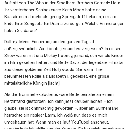
Auftritt von The Who in der Smothers Brothers Comedy Hour.
Ihr verstorbener Schlagzeuger Keith Moon hatte seine
Bassdrum mit mehr als genug Sprengstoff beladen, um am
Ende Ihrer Songsets für Drama zu sorgen. Welche Erinnerungen
haben Sie daran?
Daltrey: Meine Erinnerung an den ganzen Tag ist
außergewöhnlich. Wie könnte jemand es vergessen? In dieser
Show waren mit uns Mickey Rooney, jemand, den wir als Kinder
im Film gesehen hatten, und Bette Davis, der legendäre Filmstar
aus dieser goldenen Zeit Hollywoods. Sie war in ihrer
berühmtesten Rolle als Elisabeth I. gekleidet, eine große
mittelalterliche Königin [lacht].
Als die Trommel explodierte, wäre Bette beinahe an einem
Herzinfarkt gestorben. Ich kann jetzt darüber lachen – ich
glaube, sie ist ohnmächtig geworden –, aber am Bühnenrand
herrschte ein riesiger Lärm. Ich weiß nur, dass es mich
umgehauen hat. Wenn man es [auf YouTube] anschaut,
verschwinde ich völlig aus der Kamera. Es hat mich umgehauen.