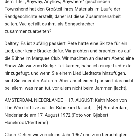
dem Titel „Anyway, Anyhow, Anywhere“ geschrieben.
Townshend hat den Großteil Ihres Materials im Laufe der
Bandgeschichte erstellt, daher ist diese Zusammenarbeit
selten. Wie gefällt es ihm, als Songschreiber
zusammenzuarbeiten?
Daltrey: Es ist zufällig passiert. Pete hatte eine Skizze für ein
Lied, aber keine Brücke dafür. Wir probten und brachten es auf
die Bühne im Marquee Club. Wir machten an diesem Abend eine
Show. Als wir zum Bridge-Teil kamen, habe ich einige Liedtexte
hinzugefügt, und wenn Sie einem Lied Liedtexte hinzufügen,
sind Sie einer der Autoren. Aber anscheinend passiert das nicht
bei allem, was man tut, vor allem nicht beim Jammen [lacht].
AMSTERDAM, NIEDERLANDE – 17. AUGUST: Keith Moon von
The Who tritt live auf der Bühne im Rai auf, ... [+] Amsterdam,
Niederlande am 17. August 1972 (Foto von Gijsbert
Hanekroot/Redferns)
Clash: Gehen wir zurück ins Jahr 1967 und zum berüchtigten