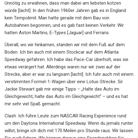
Unnötig zu erwähnen, dass man dabei am liebsten kotzen
würde [lacht]. In den frühen 1960er Jahren gab es in England
kein Tempolimit. Man hatte gerade mit dem Bau von
Autobahnen begonnen, und es gab fast keinen Verkehr. Wir
hatten Aston Martins, E-Types [Jaguar] und Ferraris.
Überall, wo wir hinkamen, standen wir mit dem Fuß auf dem
Boden. Ich bin auch mit einem Stockcar auf dem Atlanta
Speedway gefahren. Ich habe das Pace-Car überholt, was sie
etwas verärgert hat. Allerdings waren nur wir zwei auf der
Strecke, aber er war zu langsam [lacht]. Ich fuhr auch mit einem
verstimmten Formel-1-Wagen über eine Lotus-Strecke. Sir
Jackie Stewart gab mir einige Tipps – „Halte das Auto im
Gleichgewicht, halte das Auto im Gleichgewicht“ – und es hat
mir sehr viel Spaß gemacht.
Clash: Ich führe Leute zum NASCAR Racing Experience rund
um den Daytona International Speedway. Wenn du jemals runter
willst, bringe ich dich mit 170 Meilen pro Stunde raus. Wir lassen
Sie auch fahren. Wir können daraus eine Spendenaktion für