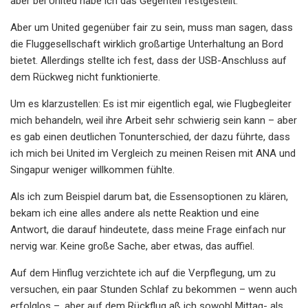
aber bei United habe ich das Gegenteil festgestellt.
Aber um United gegenüber fair zu sein, muss man sagen, dass
die Fluggesellschaft wirklich großartige Unterhaltung an Bord
bietet. Allerdings stellte ich fest, dass der USB-Anschluss auf
dem Rückweg nicht funktionierte.
Um es klarzustellen: Es ist mir eigentlich egal, wie Flugbegleiter
mich behandeln, weil ihre Arbeit sehr schwierig sein kann – aber
es gab einen deutlichen Tonunterschied, der dazu führte, dass
ich mich bei United im Vergleich zu meinen Reisen mit ANA und
Singapur weniger willkommen fühlte.
Als ich zum Beispiel darum bat, die Essensoptionen zu klären,
bekam ich eine alles andere als nette Reaktion und eine
Antwort, die darauf hindeutete, dass meine Frage einfach nur
nervig war. Keine große Sache, aber etwas, das auffiel.
Auf dem Hinflug verzichtete ich auf die Verpflegung, um zu
versuchen, ein paar Stunden Schlaf zu bekommen – wenn auch
erfolglos –, aber auf dem Rückflug aß ich sowohl Mittag- als