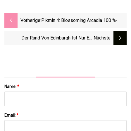
Vorherige:
Pikmin 4: Blossoming Arcadia 100 %-
Abschlussleitfaden
Der Rand Von Edinburgh Ist Nur Ein
:nächste
Weiterer Erstickender Kanarienvogel In Der
Giftigen Nationalen Mine
Name:
*
Email:
*