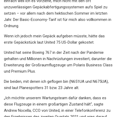
einfach weil ich es vorziehe, mich nicht mit den oft
unzuverlässigen Gepäckabfertigungssystemen aufs Spiel zu
setzen – vor allem nach dem hektischen Sommer im letzten
Jahr. Der Basic-Economy-Tarif ist für mich also vollkommen in
Ordnung.
Wenn ich jedoch mein Gepäck aufgeben müsste, hätte das
erste Gepäckstück laut United 75 US-Dollar gekostet.
United hat seine Boeing 767 in der Zeit nach der Pandemie
gehalten und Millionen in Nachrüstungen investiert, darunter die
Erweiterung der Großraumflugzeuge um Polaris Business Class
und Premium Plus.
Die beiden, mit denen ich geflogen bin (N651UA und N675UA),
sind laut Planespotters 31 bzw. 23 Jahre alt.
„Ich möchte unserem Wartungsteam dafür danken, dass es
diese Flugzeuge in einem großartigen Zustand hält“, sagte
Andrew Nocella, CCO von United, in einer Telefonkonferenz zu
den Ergebnissen des zweiten Quartals 2021 und wies darauf