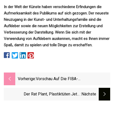
In der Welt der Künste haben verschiedene Erfindungen die
Aufmerksamkeit des Publikums auf sich gezogen. Der neueste
Neuzugang in der Kunst- und Unterhaltungsfamilie sind die
Aufkleber sowie die neuen Möglichkeiten zur Erstellung und
Verbesserung der Darstellung. Wenn Sie sich mit der
Verwendung von Aufklebern auskennen, macht es Ihnen immer
Spaß, damit zu spielen und tolle Dinge zu erschaffen.
Vorherige:
Vorschau Auf Die FIBA-
Weltmeisterschaft: Ein Serbischer
Korrespondent Erläutert Gilas Pilipinas
Der Rat Plant, Plastiktüten Jetzt
:nächste
Gegen Angola
Abzuschaffen Und Nächstes Jahr Lose
Blätter Zu Sammeln