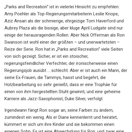
„Parks and Recreation“ ist in vielerlei Hinsicht zu empfehlen:
Amy Poehler als Top-Regierungsmitarbeiterin Leslie Knope,
Aziz Ansari als der schmierige, ehrgeizige Tom Haverford und
Aubrey Plaza als die bissige, aber kluge April Ludgate sind nur
einige der herausragenden Rollen. Aber Nick Offerman als Ron
Swanson ist wohl einer der größten – und unerwartetsten –
Reize der Serie. Ron hat in „Parks and Recreation“ viele Seiten
von sich gezeigt. Sicher, er ist ein stoischer,
regierungsfeindlicher Verfechter, der ironischerweise einen
Regierungsjob ausübt ... schlecht. Aber er ist auch ein Mann, der
seine Ex-Frauen, die Tammys, hasst und begehrt, die
Holzbearbeitung so sehr genießt, dass er eine Trophäe für
einen von ihm hergestellten Stuhl gewinnt, und eine geheime
Karriere als Jazz-Saxophonist, Duke Silver, verfolgt.
Irgendwann fängt Ron sogar an, seine Farben zu ändern,
zumindest ein wenig. Als er Diane kennenlernt und heiratet,
kümmert er sich um ihre Kinder und sie bekommen einen
eigenen Sohn. Es ist eine Abwechslung für Ron, und zwar eine