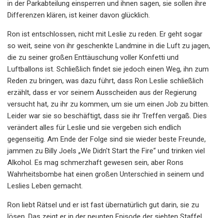
in der Parkabteilung einsperren und ihnen sagen, sie sollen ihre
Differenzen klären, ist keiner davon glücklich.
Ron ist entschlossen, nicht mit Leslie zu reden. Er geht sogar
so weit, seine von ihr geschenkte Landmine in die Luft zu jagen,
die zu seiner großen Enttäuschung voller Konfetti und
Luftballons ist. Schließlich findet sie jedoch einen Weg, ihn zum
Reden zu bringen, was dazu führt, dass Ron Leslie schließlich
erzählt, dass er vor seinem Ausscheiden aus der Regierung
versucht hat, zu ihr zu kommen, um sie um einen Job zu bitten.
Leider war sie so beschäftigt, dass sie ihr Treffen vergaß. Dies
verändert alles für Leslie und sie vergeben sich endlich
gegenseitig. Am Ende der Folge sind sie wieder beste Freunde,
jammen zu Billy Joels „We Didn't Start the Fire“ und trinken viel
Alkohol. Es mag schmerzhaft gewesen sein, aber Rons
Wahrheitsbombe hat einen großen Unterschied in seinem und
Leslies Leben gemacht.
Ron liebt Rätsel und er ist fast übernatürlich gut darin, sie zu
lösen. Das zeigt er in der neunten Episode der siebten Staffel,