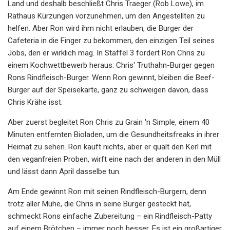
Land und deshalb beschließt Chris Traeger (Rob Lowe), im
Rathaus Kürzungen vorzunehmen, um den Angestellten zu
helfen. Aber Ron wird ihm nicht erlauben, die Burger der
Cafeteria in die Finger zu bekommen, den einzigen Teil seines
Jobs, den er wirklich mag. In Staffel 3 fordert Ron Chris zu
einem Kochwettbewerb heraus: Chris‘ Truthahn-Burger gegen
Rons Rindfleisch-Burger. Wenn Ron gewinnt, bleiben die Beef-
Burger auf der Speisekarte, ganz zu schweigen davon, dass
Chris Krähe isst.
Aber zuerst begleitet Ron Chris zu Grain 'n Simple, einem 40
Minuten entfernten Bioladen, um die Gesundheitsfreaks in ihrer
Heimat zu sehen. Ron kauft nichts, aber er quält den Kerl mit
den veganfreien Proben, wirft eine nach der anderen in den Müll
und lässt dann April dasselbe tun.
Am Ende gewinnt Ron mit seinen Rindfleisch-Burgern, denn
trotz aller Mühe, die Chris in seine Burger gesteckt hat,
schmeckt Rons einfache Zubereitung – ein Rindfleisch-Patty
auf einem Brötchen – immer noch besser. Es ist ein großartiger