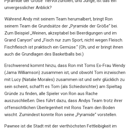
Pyramide der Größe“ hervorzuholen, und Junge, ist das ein
unvergesslicher Anblick?
Während Andy mit seinem Team herumalbert, bringt Ron
seinem Team die Grundsätze der „Pyramide der Größe“ bei.
Zum Beispiel „Weinen, akzeptabel bei Beerdigungen und im
Grand Canyon“ und „Fisch nur zum Sport, nicht wegen Fleisch.
Fischfleisch ist praktisch ein Gemüse.“ (Oh, und er bringt ihnen
auch die Grundlagen des Basketballs bei.)
Erschwerend kommt hinzu, dass Ron mit Toms Ex-Frau Wendy
(Jama Williamson) zusammen ist, und obwohl Tom inzwischen
mit Lucy (Natalie Morales) zusammen ist und sehr glücklich zu
sein scheint, schafft es Tom (als Schiedsrichter) am Spieltag
Gründe zu finden, alle Spieler von Ron aus Rache
auszuschließen. Dies führt dazu, dass Andys Team trotz ihrer
offensichtlichen Überlegenheit mit Rons Team den Boden
wischt. Zumindest konnte Ron seine „Pyramide“ vorstellen.
Pawnee ist die Stadt mit der vierthöchsten Fettleibigkeit im