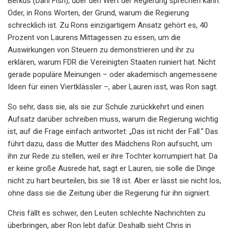
Berkus (Dani Fish), über den Wert der Regierung sprechen kann.
Oder, in Rons Worten, der Grund, warum die Regierung
schrecklich ist. Zu Rons einzigartigem Ansatz gehört es, 40
Prozent von Laurens Mittagessen zu essen, um die
Auswirkungen von Steuern zu demonstrieren und ihr zu
erklären, warum FDR die Vereinigten Staaten ruiniert hat. Nicht
gerade populäre Meinungen – oder akademisch angemessene
Ideen für einen Viertklässler –, aber Lauren isst, was Ron sagt.
So sehr, dass sie, als sie zur Schule zurückkehrt und einen
Aufsatz darüber schreiben muss, warum die Regierung wichtig
ist, auf die Frage einfach antwortet: „Das ist nicht der Fall.“ Das
führt dazu, dass die Mutter des Mädchens Ron aufsucht, um
ihn zur Rede zu stellen, weil er ihre Tochter korrumpiert hat. Da
er keine große Ausrede hat, sagt er Lauren, sie solle die Dinge
nicht zu hart beurteilen, bis sie 18 ist. Aber er lässt sie nicht los,
ohne dass sie die Zeitung über die Regierung für ihn signiert.
Chris fällt es schwer, den Leuten schlechte Nachrichten zu
überbringen, aber Ron lebt dafür. Deshalb sieht Chris in