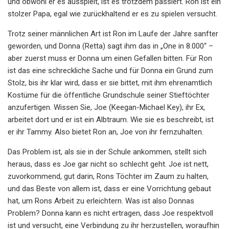
und obwohl er es ausspielt, ist es trotzdem passiert. Ron ist ein
stolzer Papa, egal wie zurückhaltend er es zu spielen versucht.
Trotz seiner männlichen Art ist Ron im Laufe der Jahre sanfter
geworden, und Donna (Retta) sagt ihm das in „One in 8.000“ –
aber zuerst muss er Donna um einen Gefallen bitten. Für Ron
ist das eine schreckliche Sache und für Donna ein Grund zum
Stolz, bis ihr klar wird, dass er sie bittet, mit ihm ehrenamtlich
Kostüme für die öffentliche Grundschule seiner Stieftöchter
anzufertigen. Wissen Sie, Joe (Keegan-Michael Key), ihr Ex,
arbeitet dort und er ist ein Albtraum. Wie sie es beschreibt, ist
er ihr Tammy. Also bietet Ron an, Joe von ihr fernzuhalten.
Das Problem ist, als sie in der Schule ankommen, stellt sich
heraus, dass es Joe gar nicht so schlecht geht. Joe ist nett,
zuvorkommend, gut darin, Rons Töchter im Zaum zu halten,
und das Beste von allem ist, dass er eine Vorrichtung gebaut
hat, um Rons Arbeit zu erleichtern. Was ist also Donnas
Problem? Donna kann es nicht ertragen, dass Joe respektvoll
ist und versucht, eine Verbindung zu ihr herzustellen, woraufhin